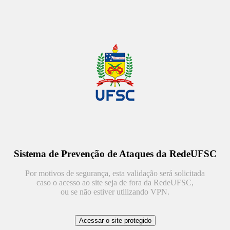
Sistema de Prevenção de Ataques da RedeUFSC
Por motivos de segurança, esta validação será solicitada
caso o acesso ao site seja de fora da RedeUFSC,
ou se não estiver utilizando VPN.