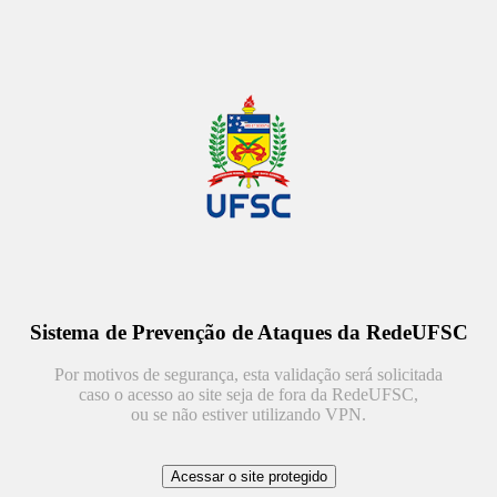
Sistema de Prevenção de Ataques da RedeUFSC
Por motivos de segurança, esta validação será solicitada
caso o acesso ao site seja de fora da RedeUFSC,
ou se não estiver utilizando VPN.