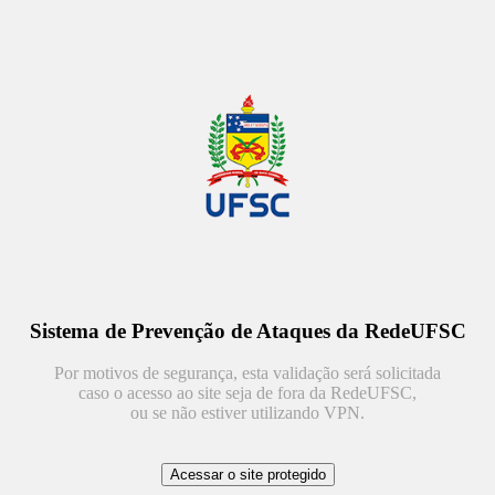
Sistema de Prevenção de Ataques da RedeUFSC
Por motivos de segurança, esta validação será solicitada
caso o acesso ao site seja de fora da RedeUFSC,
ou se não estiver utilizando VPN.