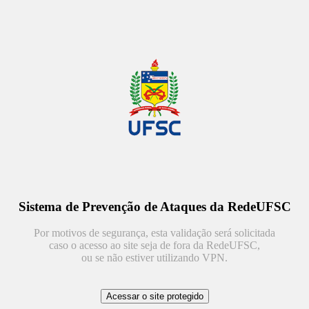
Sistema de Prevenção de Ataques da RedeUFSC
Por motivos de segurança, esta validação será solicitada
caso o acesso ao site seja de fora da RedeUFSC,
ou se não estiver utilizando VPN.